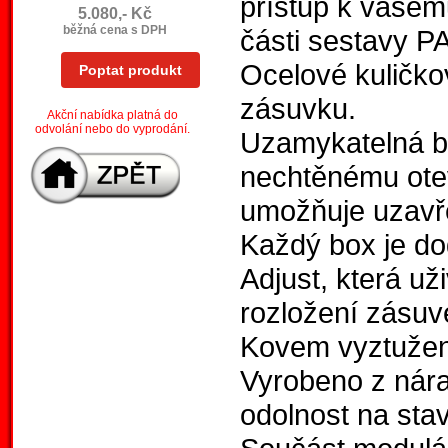
přístup k vašem
5.080,- Kč
běžná cena s DPH
části sestavy
Ocelové kuličko
Poptat produkt
zásuvku.
Akční nabídka platná do
odvolání nebo do vyprodání.
Uzamykatelná be
nechtěnému ote
umožňuje uzavř
Každý box je do
Adjust, která už
rozložení zásuve
Kovem vyztužen
Vyrobeno z nára
odolnost na stav