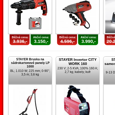
Běžná cena:
Akční cena:
Běžná cena:
Akční cena:
Běžná
3.936,-
3.150,-
4.596,-
3.990,-
20.2
STAYER Bruska na
STAYER Invertor CITY
S
sádrokartonové panely LP
WORK 160
samos
1000
230 V; 2-5 KVA; 100% 160 A;
BL; 1.010 W; 225 mm; 0-90°;
2,7 kg; kabely; kufr
9-13 D
3,5 m; 3,6 kg