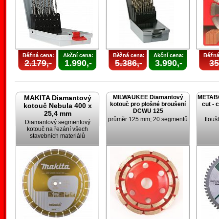
Běžná cena:
Akční cena:
Běžná cena:
Akční cena:
Běžná
2.179,-
1.990,-
5.386,-
3.990,-
35
MAKITA Diamantový
MILWAUKEE Diamantový
METABO 
kotouč pro plošné broušení
cut - 
kotouč Nebula 400 x
DCWU 125
25,4 mm
průměr 125 mm; 20 segmentů
tlouš
Diamantový segmentový
kotouč na řezání všech
stavebních materiálů