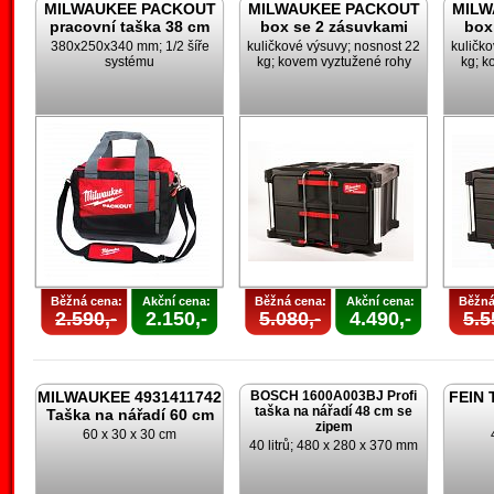
MILWAUKEE PACKOUT
MILWAUKEE PACKOUT
MILW
pracovní taška 38 cm
box se 2 zásuvkami
box
380x250x340 mm; 1/2 šíře
kuličkové výsuvy; nosnost 22
kuličk
systému
kg; kovem vyztužené rohy
kg; k
Běžná cena:
Akční cena:
Běžná cena:
Akční cena:
Běžná
2.590,-
2.150,-
5.080,-
4.490,-
5.5
MILWAUKEE 4931411742
BOSCH 1600A003BJ Profi
FEIN 
taška na nářadí 48 cm se
Taška na nářadí 60 cm
zipem
60 x 30 x 30 cm
40 litrů; 480 x 280 x 370 mm