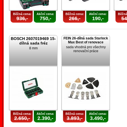
Běžná cena:
Akční cena:
Běžná cena:
Akční cena:
Běžná
936,-
750,-
266,-
190,-
54
BOSCH 2607019469 15-
FEIN 26-dílná sada Starlock
Max Best of renovace
dílná sada fréz
sada vhodná pro všechny
8 mm
renovační práce
Běžná cena:
Akční cena:
Běžná cena:
Akční cena:
2.650,-
2.390,-
3.893,-
3.490,-