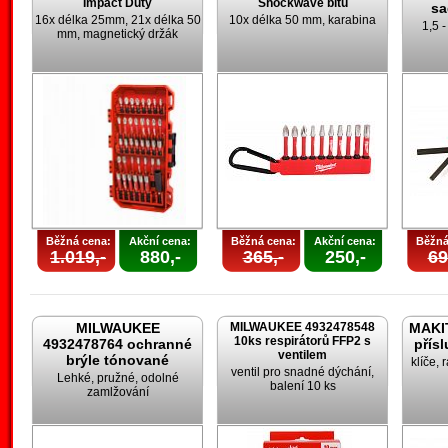
Impact Duty
Shockwave bitů
sa
16x délka 25mm, 21x délka 50
10x délka 50 mm, karabina
1,5 
mm, magnetický držák
Běžná cena:
Akční cena:
Běžná cena:
Akční cena:
Běžná
1.019,-
880,-
365,-
250,-
69
MILWAUKEE
MILWAUKEE 4932478548
MAKIT
10ks respirátorů FFP2 s
4932478764 ochranné
přís
ventilem
brýle tónované
klíče, 
ventil pro snadné dýchání,
Lehké, pružné, odolné
balení 10 ks
zamlžování