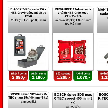
DIAGER 747D - sada 25ks
MILWAUKEE 19-dílná sada
MAKIT
HSS-G vybrušovaných do
vrtáků HSS-G do kovu
sada
kovu
4932352374
25 ks (pr. 1 -13 po 0,5 mm)
válcová stopka; 1,0 - 10 mm
(po 0,5 mm)
Běžná cena:
Akční cena:
Běžná cena:
Akční cena:
Běžná
2.690,-
2.190,-
1.265,-
1.070,-
1.3
BOSCH sekáč SDS-max R-
BOSCH špice SDS-max
BOSC
TEC sharp 25x400 mm (5 ks)
R-TEC speed 400 mm (3
R-TEC
samoostřící
ks)
samoostřící