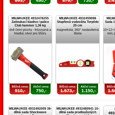
693,-
490,-
879,-
730,-
1.4
MILWAUKEE 4932478255
MILWAUKEE 4932459096
MILW
Zatloukací kladivo / palice
Stupňová vodováha Torpédo
Sada 1
Club hammer 1,36 kg
25 cm
dvě čelní plochy - frézovaná a
magnetická; 360° nastavitelná
10+12+
hladká; otvor pro šňůru
libela
mm; p
Běžná cena:
Akční cena:
Běžná cena:
Akční cena:
Běžná
910,-
750,-
1.573,-
1.150,-
1.5
MILWAUKEE 4932492009 38-
MILWAUKEE 4932480941 10-
dílná sada Shockwave
dílná sada prodloužených
493