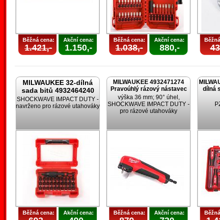
Běžná cena:
Akční cena:
Běžná cena:
Akční cena:
Běžná
1.421,-
1.150,-
1.038,-
880,-
43
MILWAUKEE 32-dílná
MILWAUKEE 4932471274
MILWAU
Pravoúhlý rázový nástavec
dílná 
sada bitů 4932464240
výška 36 mm; 90° úhel,
SHOCKWAVE IMPACT DUTY -
SHOCKWAVE IMPACT DUTY -
PZ
navrženo pro rázové utahováky
pro rázové utahováky
Běžná cena:
Akční cena:
Běžná cena:
Akční cena:
Běžná