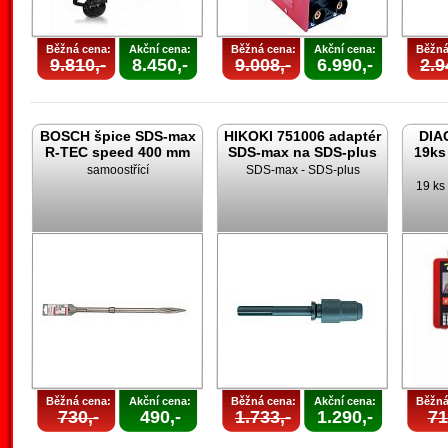
Běžná cena:
Akční cena:
Běžná cena:
Akční cena:
Běžná
9.810,-
8.450,-
9.008,-
6.990,-
2.9
BOSCH špice SDS-max
HIKOKI 751006 adaptér
DIA
R-TEC speed 400 mm
SDS-max na SDS-plus
19ks
samoostřící
SDS-max - SDS-plus
19 ks 
Běžná cena:
Akční cena:
Běžná cena:
Akční cena:
Běžná
730,-
490,-
1.733,-
1.290,-
71