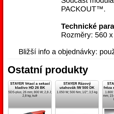
Součást modulá
PACKOUT™.
Technické par
Rozměry: 560 x
Bližší info a objednávky: použ
Ostatní produkty
STAYER Vrtací a sekací
STAYER Rázový
STA
kladivo HD 26 BK
utahovák IW 500 DK
fréza
SDS-plus; 26 mm; 800 W; 2,8 J;
1.050 W; 500 Nm; 1/2"; 3,5 kg
1.800
2,8 kg; kufr
mm; 15-