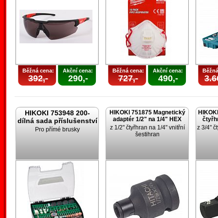
Běžná cena:
Akční cena:
Běžná cena:
Akční cena:
Běžná
392,-
290,-
727,-
490,-
3.6
HIKOKI 753948 200-
HIKOKI 751875 Magnetický
HIKOKI
adaptér 1/2" na 1/4" HEX
čtyřh
dílná sada příslušenství
z 1/2" čtyřhran na 1/4" vnitřní
z 3/4" č
Pro přímé brusky
šestihran