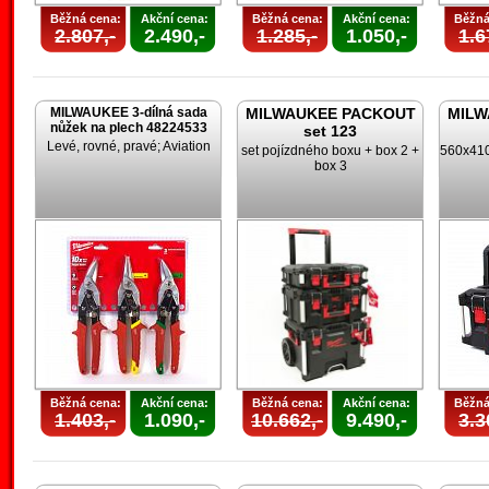
Běžná cena:
Akční cena:
Běžná cena:
Akční cena:
Běžná
2.807,-
2.490,-
1.285,-
1.050,-
1.6
MILWAUKEE 3-dílná sada
MILWAUKEE PACKOUT
MILW
nůžek na plech 48224533
set 123
Levé, rovné, pravé; Aviation
set pojízdného boxu + box 2 +
560x410
box 3
Běžná cena:
Akční cena:
Běžná cena:
Akční cena:
Běžná
1.403,-
1.090,-
10.662,-
9.490,-
3.3