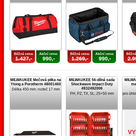
Běžná cena:
Akční cena:
Běžná cena:
Akční cena:
Běžná
1.427,-
990,-
1.269,-
990,-
2.9
MILWAUKEE Mečová pilka na
MILWAUKEE 56-dílná sada
MILWA
Ytong a Porotherm 48001460
Shockwave Impact Duty
ma
4932492006
Délka 450 mm; rozteč 17 mm
PH, PZ, TX, SL; 25+50 mm
pro úhl
V