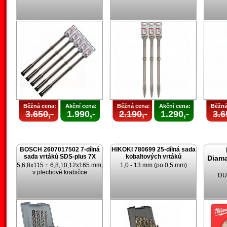
Běžná cena:
Akční cena:
Běžná cena:
Akční cena:
Běžná
3.650,-
1.990,-
2.190,-
1.290,-
3.6
BOSCH 2607017502 7-dílná
HIKOKI 780699 25-dílná sada
sada vrtáků SDS-plus 7X
kobaltových vrtáků
Diam
5,6,8x115 + 6,8,10,12x165 mm;
1,0 - 13 mm (po 0,5 mm)
v plechové krabičce
DU