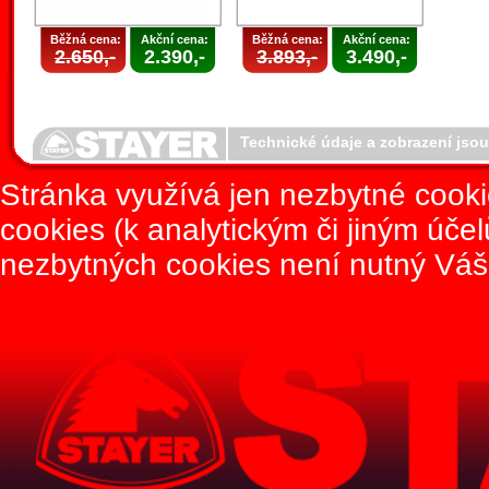
Běžná cena:
Akční cena:
Běžná cena:
Akční cena:
2.650,-
2.390,-
3.893,-
3.490,-
Technické údaje a zobrazení jso
Stránka využívá jen nezbytné cook
cookies (k analytickým či jiným úče
nezbytných cookies není nutný Váš