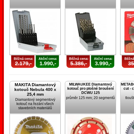
Běžná cena:
Akční cena:
Běžná cena:
Akční cena:
Běžná
2.179,-
1.990,-
5.386,-
3.990,-
35
MAKITA Diamantový
MILWAUKEE Diamantový
METABO 
kotouč pro plošné broušení
cut - 
kotouč Nebula 400 x
DCWU 125
25,4 mm
průměr 125 mm; 20 segmentů
tlouš
Diamantový segmentový
kotouč na řezání všech
stavebních materiálů