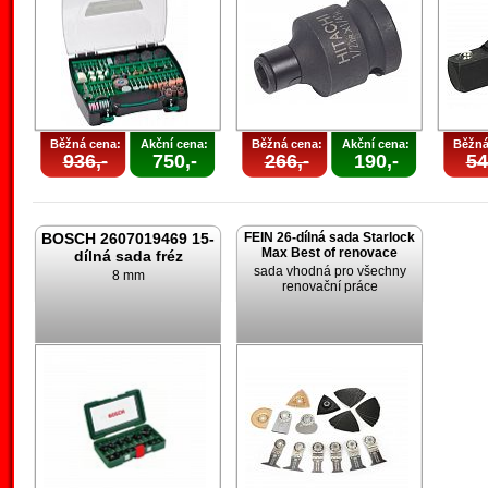
Běžná cena:
Akční cena:
Běžná cena:
Akční cena:
Běžná
936,-
750,-
266,-
190,-
54
BOSCH 2607019469 15-
FEIN 26-dílná sada Starlock
Max Best of renovace
dílná sada fréz
sada vhodná pro všechny
8 mm
renovační práce