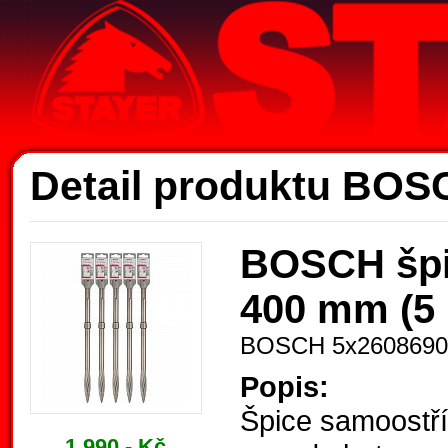
Ak
Detail produktu BOS
BOSCH špi
400 mm (5 
BOSCH 5x2608690
Popis:
Špice samoostří
1.990,- Kč