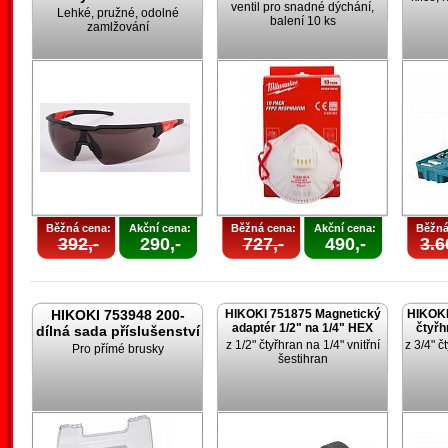
ventil pro snadné dýchání,
Lehké, pružné, odolné
balení 10 ks
zamlžování
Běžná cena:
Akční cena:
Běžná cena:
Akční cena:
Běžná
392,-
290,-
727,-
490,-
3.6
HIKOKI 753948 200-
HIKOKI 751875 Magnetický
HIKOKI
adaptér 1/2" na 1/4" HEX
čtyřh
dílná sada příslušenství
z 1/2" čtyřhran na 1/4" vnitřní
z 3/4" č
Pro přímé brusky
šestihran