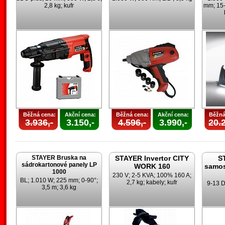
2,8 kg; kufr
mm; 15-
Běžná cena:
Akční cena:
Běžná cena:
Akční cena:
Běžná
3.936,-
3.150,-
4.596,-
3.990,-
20.2
STAYER Bruska na
STAYER Invertor CITY
S
sádrokartonové panely LP
WORK 160
samos
1000
230 V; 2-5 KVA; 100% 160 A;
BL; 1.010 W; 225 mm; 0-90°;
2,7 kg; kabely; kufr
9-13 D
3,5 m; 3,6 kg