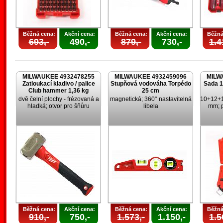
Běžná cena:
Akční cena:
Běžná cena:
Akční cena:
Běžná
693,-
490,-
879,-
730,-
1.4
MILWAUKEE 4932478255
MILWAUKEE 4932459096
MILW
Zatloukací kladivo / palice
Stupňová vodováha Torpédo
Sada 1
Club hammer 1,36 kg
25 cm
dvě čelní plochy - frézovaná a
magnetická; 360° nastavitelná
10+12+
hladká; otvor pro šňůru
libela
mm; p
Běžná cena:
Akční cena:
Běžná cena:
Akční cena:
Běžná
910,-
750,-
1.573,-
1.150,-
1.5