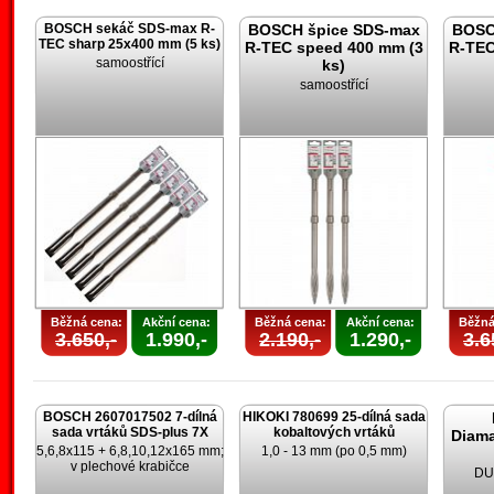
BOSCH sekáč SDS-max R-
BOSCH špice SDS-max
BOSC
TEC sharp 25x400 mm (5 ks)
R-TEC speed 400 mm (3
R-TEC
samoostřící
ks)
samoostřící
Běžná cena:
Akční cena:
Běžná cena:
Akční cena:
Běžná
3.650,-
1.990,-
2.190,-
1.290,-
3.6
BOSCH 2607017502 7-dílná
HIKOKI 780699 25-dílná sada
sada vrtáků SDS-plus 7X
kobaltových vrtáků
Diam
5,6,8x115 + 6,8,10,12x165 mm;
1,0 - 13 mm (po 0,5 mm)
v plechové krabičce
DU