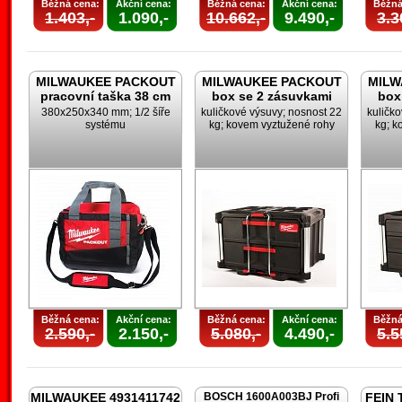
Běžná cena:
Akční cena:
Běžná cena:
Akční cena:
Běžná
1.403,-
1.090,-
10.662,-
9.490,-
3.3
MILWAUKEE PACKOUT
MILWAUKEE PACKOUT
MILW
pracovní taška 38 cm
box se 2 zásuvkami
box
380x250x340 mm; 1/2 šíře
kuličkové výsuvy; nosnost 22
kuličk
systému
kg; kovem vyztužené rohy
kg; k
Běžná cena:
Akční cena:
Běžná cena:
Akční cena:
Běžná
2.590,-
2.150,-
5.080,-
4.490,-
5.5
MILWAUKEE 4931411742
BOSCH 1600A003BJ Profi
FEIN 