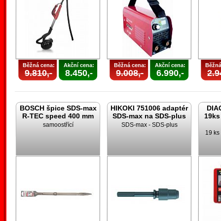
Běžná cena:
Akční cena:
Běžná cena:
Akční cena:
Běžná
9.810,-
8.450,-
9.008,-
6.990,-
2.9
BOSCH špice SDS-max
HIKOKI 751006 adaptér
DIA
R-TEC speed 400 mm
SDS-max na SDS-plus
19ks
samoostřící
SDS-max - SDS-plus
19 ks 