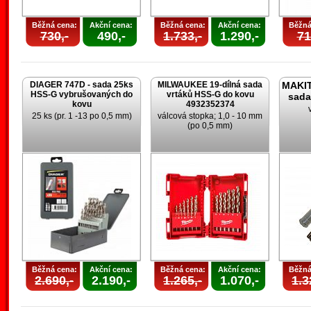
Běžná cena:
Akční cena:
Běžná cena:
Akční cena:
Běžná
730,-
490,-
1.733,-
1.290,-
71
DIAGER 747D - sada 25ks
MILWAUKEE 19-dílná sada
MAKIT
HSS-G vybrušovaných do
vrtáků HSS-G do kovu
sada
kovu
4932352374
25 ks (pr. 1 -13 po 0,5 mm)
válcová stopka; 1,0 - 10 mm
(po 0,5 mm)
Běžná cena:
Akční cena:
Běžná cena:
Akční cena:
Běžná
2.690,-
2.190,-
1.265,-
1.070,-
1.3