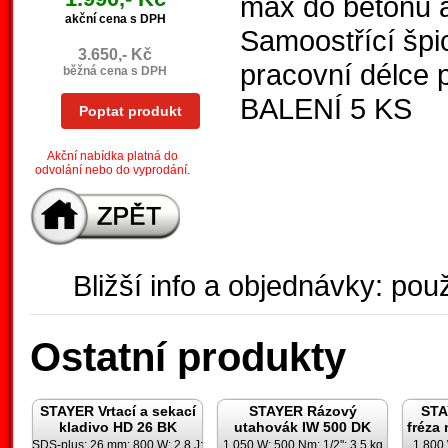
max do betonu a
akční cena s DPH
Samoostřící špic
3.650,- Kč
pracovní délce 
běžná cena s DPH
BALENÍ 5 KS
Poptat produkt
Akční nabídka platná do
odvolání nebo do vyprodání.
Bližší info a objednávky: použ
Ostatní produkty
STAYER Vrtací a sekací
STAYER Rázový
STA
kladivo HD 26 BK
utahovák IW 500 DK
fréza
SDS-plus; 26 mm; 800 W; 2,8 J;
1.050 W; 500 Nm; 1/2"; 3,5 kg
1.800