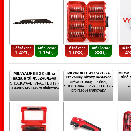
V
Běžná cena:
Akční cena:
Běžná cena:
Akční cena:
Běžná
1.421,-
1.150,-
1.038,-
880,-
43
MILWAUKEE 32-dílná
MILWAUKEE 4932471274
MILWAU
Pravoúhlý rázový nástavec
dílná 
sada bitů 4932464240
výška 36 mm; 90° úhel,
SHOCKWAVE IMPACT DUTY -
SHOCKWAVE IMPACT DUTY -
PZ
navrženo pro rázové utahováky
pro rázové utahováky