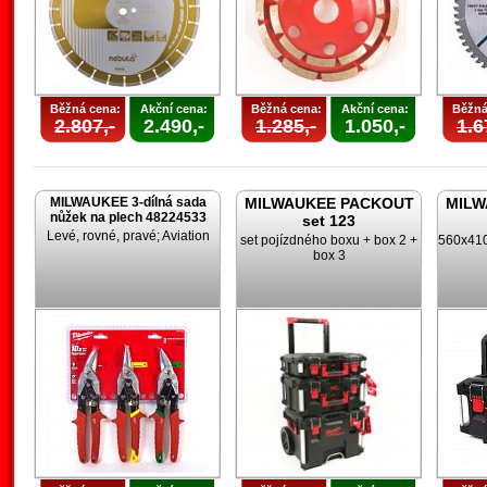
Běžná cena:
Akční cena:
Běžná cena:
Akční cena:
Běžná
2.807,-
2.490,-
1.285,-
1.050,-
1.6
MILWAUKEE 3-dílná sada
MILWAUKEE PACKOUT
MILW
nůžek na plech 48224533
set 123
Levé, rovné, pravé; Aviation
set pojízdného boxu + box 2 +
560x410
box 3