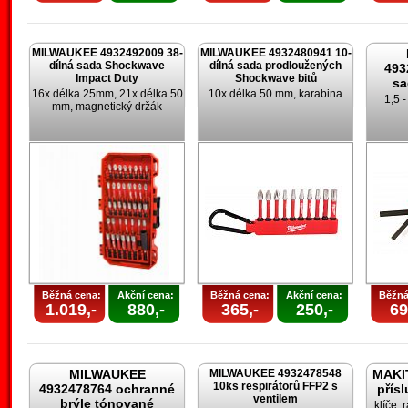
MILWAUKEE 4932492009 38-
MILWAUKEE 4932480941 10-
dílná sada Shockwave
dílná sada prodloužených
493
Impact Duty
Shockwave bitů
sa
16x délka 25mm, 21x délka 50
10x délka 50 mm, karabina
1,5 
mm, magnetický držák
Běžná cena:
Akční cena:
Běžná cena:
Akční cena:
Běžná
1.019,-
880,-
365,-
250,-
69
MILWAUKEE
MILWAUKEE 4932478548
MAKIT
10ks respirátorů FFP2 s
4932478764 ochranné
přís
ventilem
brýle tónované
klíče, 