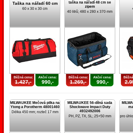
taška na nářadí 48 cm se
Taška na nářadí 60 cm
zipem
60 x 30 x 30 cm
40 litrů; 480 x 280 x 370 mm
Běžná cena:
Akční cena:
Běžná cena:
Akční cena:
Běžná
1.427,-
990,-
1.269,-
990,-
2.9
MILWAUKEE Mečová pilka na
MILWAUKEE 56-dílná sada
MILWA
Ytong a Porotherm 48001460
Shockwave Impact Duty
ma
4932492006
Délka 450 mm; rozteč 17 mm
PH, PZ, TX, SL; 25+50 mm
pro úhl