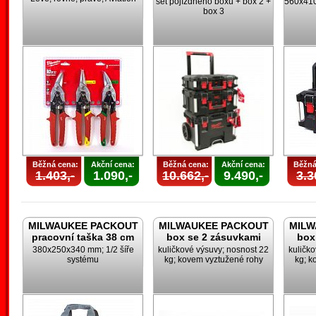
set pojízdného boxu + box 2 +
560x410
box 3
Běžná cena:
Akční cena:
Běžná cena:
Akční cena:
Běžná
1.403,-
1.090,-
10.662,-
9.490,-
3.3
MILWAUKEE PACKOUT
MILWAUKEE PACKOUT
MILW
pracovní taška 38 cm
box se 2 zásuvkami
box
380x250x340 mm; 1/2 šíře
kuličkové výsuvy; nosnost 22
kuličk
systému
kg; kovem vyztužené rohy
kg; k