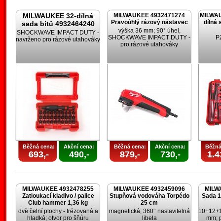
MILWAUKEE 32-dílná
MILWAUKEE 4932471274
MILWAU
Pravoúhlý rázový nástavec
dílná 
sada bitů 4932464240
výška 36 mm; 90° úhel,
SHOCKWAVE IMPACT DUTY -
SHOCKWAVE IMPACT DUTY -
PZ
navrženo pro rázové utahováky
pro rázové utahováky
Běžná cena:
Akční cena:
Běžná cena:
Akční cena:
Běžná
693,-
490,-
879,-
730,-
1.4
MILWAUKEE 4932478255
MILWAUKEE 4932459096
MILW
Zatloukací kladivo / palice
Stupňová vodováha Torpédo
Sada 1
Club hammer 1,36 kg
25 cm
dvě čelní plochy - frézovaná a
magnetická; 360° nastavitelná
10+12+
hladká; otvor pro šňůru
libela
mm; p