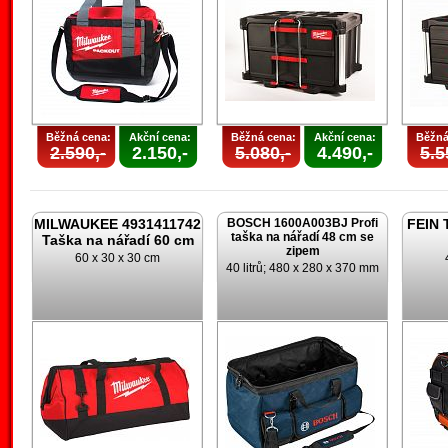
Běžná cena:
Akční cena:
Běžná cena:
Akční cena:
Běžná
2.590,-
2.150,-
5.080,-
4.490,-
5.5
MILWAUKEE 4931411742
BOSCH 1600A003BJ Profi
FEIN 
taška na nářadí 48 cm se
Taška na nářadí 60 cm
zipem
60 x 30 x 30 cm
40 litrů; 480 x 280 x 370 mm