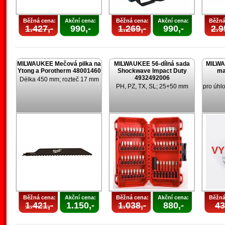
Běžná cena:
Akční cena:
Běžná cena:
Akční cena:
Běžná
1.427,-
990,-
1.269,-
990,-
2.9
MILWAUKEE Mečová pilka na
MILWAUKEE 56-dílná sada
MILWA
Ytong a Porotherm 48001460
Shockwave Impact Duty
ma
4932492006
Délka 450 mm; rozteč 17 mm
PH, PZ, TX, SL; 25+50 mm
pro úhl
V
Běžná cena:
Akční cena:
Běžná cena:
Akční cena:
Běžná
1.421,-
1.150,-
1.038,-
880,-
43