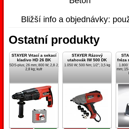
Beton
Bližší info a objednávky: použ
Ostatní produkty
STAYER Vrtací a sekací
STAYER Rázový
STA
kladivo HD 26 BK
utahovák IW 500 DK
fréza
SDS-plus; 26 mm; 800 W; 2,8 J;
1.050 W; 500 Nm; 1/2"; 3,5 kg
1.800
2,8 kg; kufr
mm; 15-