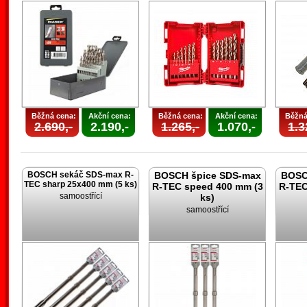
Běžná cena:
Akční cena:
Běžná cena:
Akční cena:
Běžná
2.690,-
2.190,-
1.265,-
1.070,-
1.3
BOSCH sekáč SDS-max R-
BOSCH špice SDS-max
BOSC
TEC sharp 25x400 mm (5 ks)
R-TEC speed 400 mm (3
R-TEC
samoostřící
ks)
samoostřící