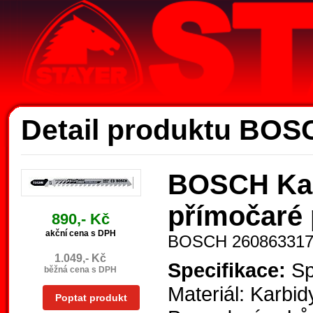
Ak
Detail produktu BOS
BOSCH Karb
přímočaré 
890,- Kč
akční cena s DPH
BOSCH 26086331
1.049,- Kč
Specifikace:
Spe
běžná cena s DPH
Materiál: Karbid
Poptat produkt