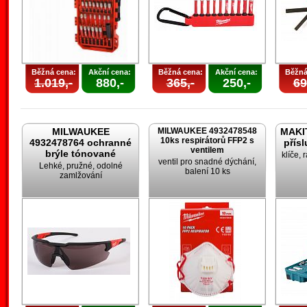
Běžná cena:
Akční cena:
Běžná cena:
Akční cena:
Běžná
1.019,-
880,-
365,-
250,-
69
MILWAUKEE
MILWAUKEE 4932478548
MAKIT
10ks respirátorů FFP2 s
4932478764 ochranné
přís
ventilem
brýle tónované
klíče, 
ventil pro snadné dýchání,
Lehké, pružné, odolné
balení 10 ks
zamlžování