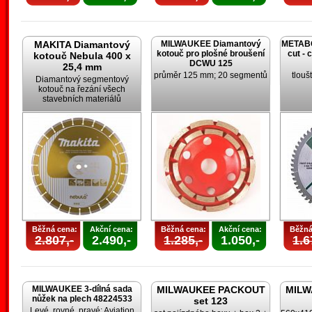
MAKITA Diamantový
MILWAUKEE Diamantový
METABO 
kotouč pro plošné broušení
cut - 
kotouč Nebula 400 x
DCWU 125
25,4 mm
průměr 125 mm; 20 segmentů
tlouš
Diamantový segmentový
kotouč na řezání všech
stavebních materiálů
Běžná cena:
Akční cena:
Běžná cena:
Akční cena:
Běžná
2.807,-
2.490,-
1.285,-
1.050,-
1.6
MILWAUKEE 3-dílná sada
MILWAUKEE PACKOUT
MILW
nůžek na plech 48224533
set 123
Levé, rovné, pravé; Aviation