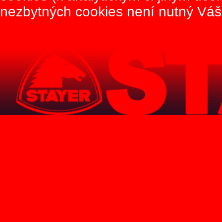
nezbytných cookies není nutný Váš