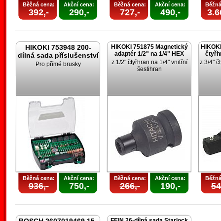
Běžná cena:
Akční cena:
Běžná cena:
Akční cena:
Běžná
392,-
290,-
727,-
490,-
3.6
HIKOKI 753948 200-
HIKOKI 751875 Magnetický
HIKOKI
adaptér 1/2" na 1/4" HEX
čtyřh
dílná sada příslušenství
z 1/2" čtyřhran na 1/4" vnitřní
z 3/4" č
Pro přímé brusky
šestihran
Běžná cena:
Akční cena:
Běžná cena:
Akční cena:
Běžná
936,-
750,-
266,-
190,-
54
FEIN 26-dílná sada Starlock