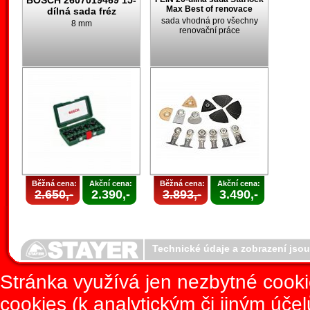
BOSCH 2607019469 15-
Max Best of renovace
dílná sada fréz
sada vhodná pro všechny
8 mm
renovační práce
Běžná cena:
Akční cena:
Běžná cena:
Akční cena:
2.650,-
2.390,-
3.893,-
3.490,-
Technické údaje a zobrazení jso
Stránka využívá jen nezbytné cook
cookies (k analytickým či jiným úče