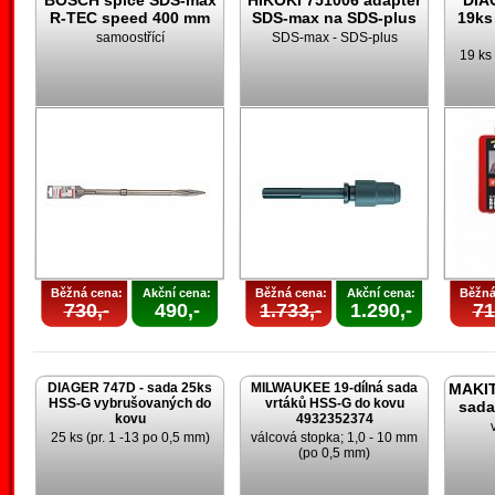
BOSCH špice SDS-max
HIKOKI 751006 adaptér
DIA
R-TEC speed 400 mm
SDS-max na SDS-plus
19ks
samoostřící
SDS-max - SDS-plus
19 ks 
Běžná cena:
Akční cena:
Běžná cena:
Akční cena:
Běžná
730,-
490,-
1.733,-
1.290,-
71
DIAGER 747D - sada 25ks
MILWAUKEE 19-dílná sada
MAKIT
HSS-G vybrušovaných do
vrtáků HSS-G do kovu
sada
kovu
4932352374
25 ks (pr. 1 -13 po 0,5 mm)
válcová stopka; 1,0 - 10 mm
(po 0,5 mm)