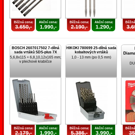
Běžná cena:
Akční cena:
Běžná cena:
Akční cena:
Běžná
3.650,-
1.990,-
2.190,-
1.290,-
3.6
BOSCH 2607017502 7-dílná
HIKOKI 780699 25-dílná sada
sada vrtáků SDS-plus 7X
kobaltových vrtáků
Diam
5,6,8x115 + 6,8,10,12x165 mm;
1,0 - 13 mm (po 0,5 mm)
v plechové krabičce
DU
Běžná cena:
Akční cena:
Běžná cena:
Akční cena:
Běžná
2.179,-
1.990,-
5.386,-
3.990,-
35