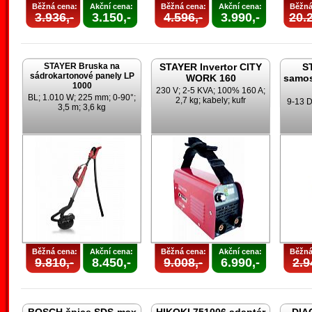
Běžná cena:
Akční cena:
Běžná cena:
Akční cena:
Běžná
3.936,-
3.150,-
4.596,-
3.990,-
20.2
STAYER Bruska na
STAYER Invertor CITY
S
sádrokartonové panely LP
WORK 160
samos
1000
230 V; 2-5 KVA; 100% 160 A;
BL; 1.010 W; 225 mm; 0-90°;
2,7 kg; kabely; kufr
9-13 D
3,5 m; 3,6 kg
Běžná cena:
Akční cena:
Běžná cena:
Akční cena:
Běžná
9.810,-
8.450,-
9.008,-
6.990,-
2.9