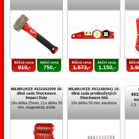
Běžná cena:
Akční cena:
Běžná cena:
Akční cena:
Běžná
910,-
750,-
1.573,-
1.150,-
1.5
MILWAUKEE 4932492009 38-
MILWAUKEE 4932480941 10-
dílná sada Shockwave
dílná sada prodloužených
493
Impact Duty
Shockwave bitů
sa
16x délka 25mm, 21x délka 50
10x délka 50 mm, karabina
1,5 
mm, magnetický držák