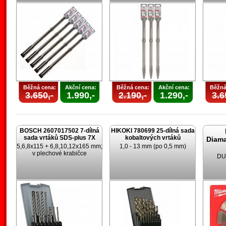
Běžná cena:
Akční cena:
Běžná cena:
Akční cena:
Běžná
3.650,-
1.990,-
2.190,-
1.290,-
3.6
BOSCH 2607017502 7-dílná
HIKOKI 780699 25-dílná sada
sada vrtáků SDS-plus 7X
kobaltových vrtáků
Diam
5,6,8x115 + 6,8,10,12x165 mm;
1,0 - 13 mm (po 0,5 mm)
v plechové krabičce
DU