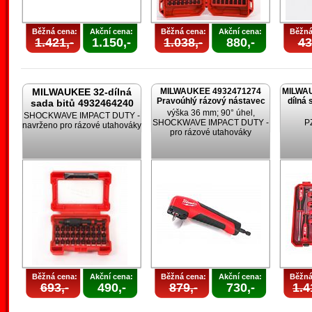
Běžná cena:
Akční cena:
Běžná cena:
Akční cena:
Běžná
1.421,-
1.150,-
1.038,-
880,-
43
MILWAUKEE 32-dílná
MILWAUKEE 4932471274
MILWAU
Pravoúhlý rázový nástavec
dílná 
sada bitů 4932464240
výška 36 mm; 90° úhel,
SHOCKWAVE IMPACT DUTY -
SHOCKWAVE IMPACT DUTY -
PZ
navrženo pro rázové utahováky
pro rázové utahováky
Běžná cena:
Akční cena:
Běžná cena:
Akční cena:
Běžná
693,-
490,-
879,-
730,-
1.4