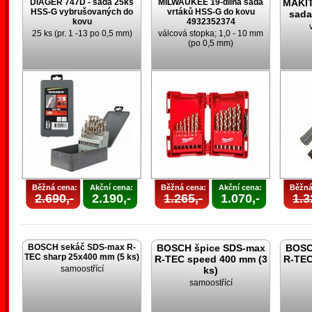
DIAGER 747D - sada 25ks
MILWAUKEE 19-dílná sada
MAKIT
HSS-G vybrušovaných do
vrtáků HSS-G do kovu
sada
kovu
4932352374
25 ks (pr. 1 -13 po 0,5 mm)
válcová stopka; 1,0 - 10 mm
(po 0,5 mm)
Běžná cena:
Akční cena:
Běžná cena:
Akční cena:
Běžná
2.690,-
2.190,-
1.265,-
1.070,-
1.3
BOSCH sekáč SDS-max R-
BOSCH špice SDS-max
BOSC
TEC sharp 25x400 mm (5 ks)
R-TEC speed 400 mm (3
R-TEC
samoostřící
ks)
samoostřící