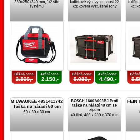
380x250x340 mm; 1/2 šíře
kuličkové výsuvy; nosnost 22
kuličk
systému
kg; kovem vyztužené rohy
kg; k
Běžná cena:
Akční cena:
Běžná cena:
Akční cena:
Běžná
2.590,-
2.150,-
5.080,-
4.490,-
5.5
MILWAUKEE 4931411742
BOSCH 1600A003BJ Profi
FEIN 
taška na nářadí 48 cm se
Taška na nářadí 60 cm
zipem
60 x 30 x 30 cm
40 litrů; 480 x 280 x 370 mm