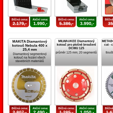
Běžná cena:
Akční cena:
Běžná cena:
Akční cena:
Běžná
2.179,-
1.990,-
5.386,-
3.990,-
35
MAKITA Diamantový
MILWAUKEE Diamantový
METABO 
kotouč pro plošné broušení
cut - 
kotouč Nebula 400 x
DCWU 125
25,4 mm
průměr 125 mm; 20 segmentů
tlouš
Diamantový segmentový
kotouč na řezání všech
stavebních materiálů
Běžná cena:
Akční cena:
Běžná cena:
Akční cena:
Běžná
2.807,-
2.490,-
1.285,-
1.050,-
1.6