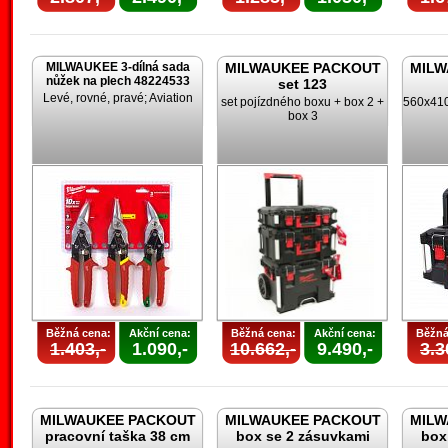
MILWAUKEE 3-dílná sada
MILWAUKEE PACKOUT
MILW
nůžek na plech 48224533
set 123
Levé, rovné, pravé; Aviation
set pojízdného boxu + box 2 +
560x410
box 3
Běžná cena:
Akční cena:
Běžná cena:
Akční cena:
Běžná
1.403,-
1.090,-
10.662,-
9.490,-
3.3
MILWAUKEE PACKOUT
MILWAUKEE PACKOUT
MILW
pracovní taška 38 cm
box se 2 zásuvkami
box