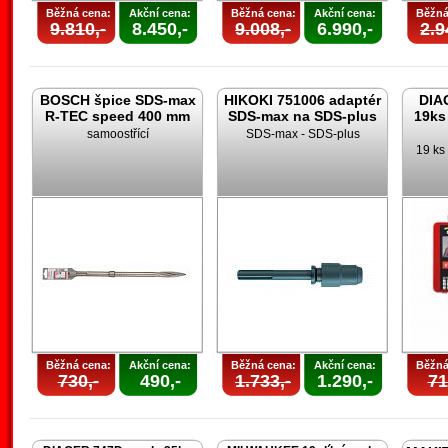
Běžná cena:
Akční cena:
Běžná cena:
Akční cena:
Běžná
9.810,-
8.450,-
9.008,-
6.990,-
2.9
BOSCH špice SDS-max
HIKOKI 751006 adaptér
DIA
R-TEC speed 400 mm
SDS-max na SDS-plus
19ks
samoostřící
SDS-max - SDS-plus
19 ks 
Běžná cena:
Akční cena:
Běžná cena:
Akční cena:
Běžná
730,-
490,-
1.733,-
1.290,-
71