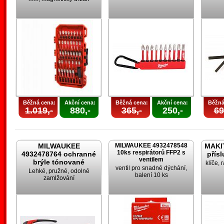
Běžná cena:
Akční cena:
Běžná cena:
Akční cena:
Běžná
1.019,-
880,-
365,-
250,-
69
MILWAUKEE
MILWAUKEE 4932478548
MAKIT
10ks respirátorů FFP2 s
4932478764 ochranné
přís
ventilem
brýle tónované
klíče, 
ventil pro snadné dýchání,
Lehké, pružné, odolné
balení 10 ks
zamlžování