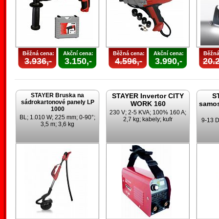
Běžná cena:
Akční cena:
Běžná cena:
Akční cena:
Běžná
3.936,-
3.150,-
4.596,-
3.990,-
20.2
STAYER Bruska na
STAYER Invertor CITY
S
sádrokartonové panely LP
WORK 160
samos
1000
230 V; 2-5 KVA; 100% 160 A;
BL; 1.010 W; 225 mm; 0-90°;
2,7 kg; kabely; kufr
9-13 D
3,5 m; 3,6 kg