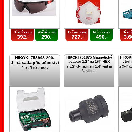
Běžná cena:
Akční cena:
Běžná cena:
Akční cena:
Běžná
392,-
290,-
727,-
490,-
3.6
HIKOKI 753948 200-
HIKOKI 751875 Magnetický
HIKOKI
adaptér 1/2" na 1/4" HEX
čtyřh
dílná sada příslušenství
z 1/2" čtyřhran na 1/4" vnitřní
z 3/4" č
Pro přímé brusky
šestihran