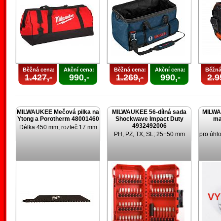
Běžná cena:
Akční cena:
Běžná cena:
Akční cena:
Běžná
1.427,-
990,-
1.269,-
990,-
2.9
MILWAUKEE Mečová pilka na
MILWAUKEE 56-dílná sada
MILWA
Ytong a Porotherm 48001460
Shockwave Impact Duty
ma
4932492006
Délka 450 mm; rozteč 17 mm
PH, PZ, TX, SL; 25+50 mm
pro úhl
V