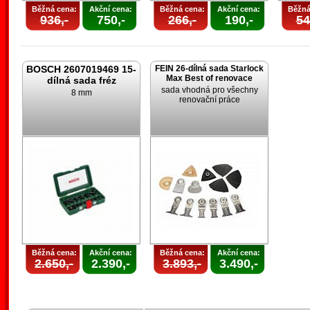
Běžná cena:
Akční cena:
Běžná cena:
Akční cena:
Běžná
936,-
750,-
266,-
190,-
54
BOSCH 2607019469 15-
FEIN 26-dílná sada Starlock
Max Best of renovace
dílná sada fréz
sada vhodná pro všechny
8 mm
renovační práce
Běžná cena:
Akční cena:
Běžná cena:
Akční cena:
2.650,-
2.390,-
3.893,-
3.490,-