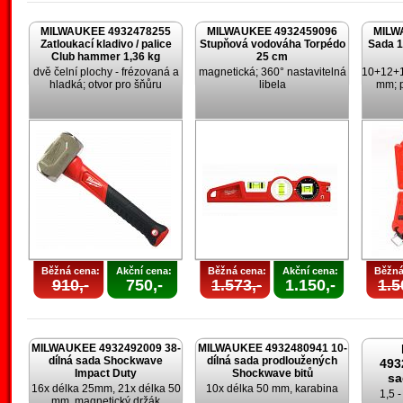
MILWAUKEE 4932478255
MILWAUKEE 4932459096
MILW
Zatloukací kladivo / palice
Stupňová vodováha Torpédo
Sada 1
Club hammer 1,36 kg
25 cm
dvě čelní plochy - frézovaná a
magnetická; 360° nastavitelná
10+12+
hladká; otvor pro šňůru
libela
mm; p
Běžná cena:
Akční cena:
Běžná cena:
Akční cena:
Běžná
910,-
750,-
1.573,-
1.150,-
1.5
MILWAUKEE 4932492009 38-
MILWAUKEE 4932480941 10-
dílná sada Shockwave
dílná sada prodloužených
493
Impact Duty
Shockwave bitů
sa
16x délka 25mm, 21x délka 50
10x délka 50 mm, karabina
1,5 
mm, magnetický držák