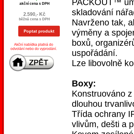
PACKOUT™ umožň
akční cena s DPH
skladování nářa
2.590,- Kč
běžná cena s DPH
Navrženo tak, a
výměny a spojen
Poptat produkt
boxů, organizér
Akční nabídka platná do
odvolání nebo do vyprodání.
uspořádání.
Lze libovolně k
Boxy:
Konstruováno z
dlouhou trvanliv
Třída ochrany IP
vlivům, dešti a