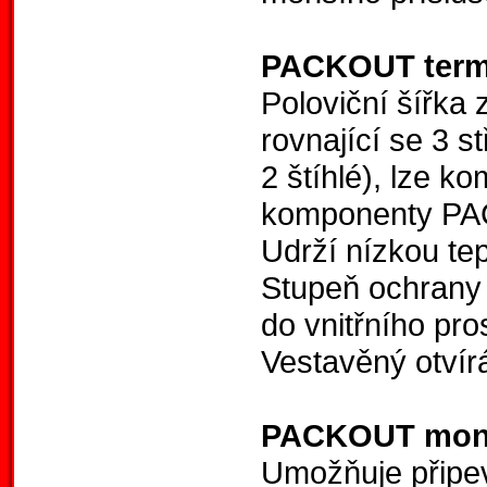
PACKOUT term
Poloviční šířka
rovnající se 3 
2 štíhlé), lze 
komponenty 
Udrží nízkou tep
Stupeň ochrany 
do vnitřního pro
Vestavěný otvírá
PACKOUT mont
Umožňuje přip