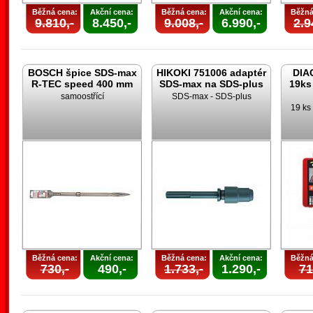
Běžná cena:
Akční cena:
Běžná cena:
Akční cena:
Běžná
9.810,-
8.450,-
9.008,-
6.990,-
2.9
BOSCH špice SDS-max
HIKOKI 751006 adaptér
DIA
R-TEC speed 400 mm
SDS-max na SDS-plus
19ks
samoostřící
SDS-max - SDS-plus
19 ks 
Běžná cena:
Akční cena:
Běžná cena:
Akční cena:
Běžná
730,-
490,-
1.733,-
1.290,-
71