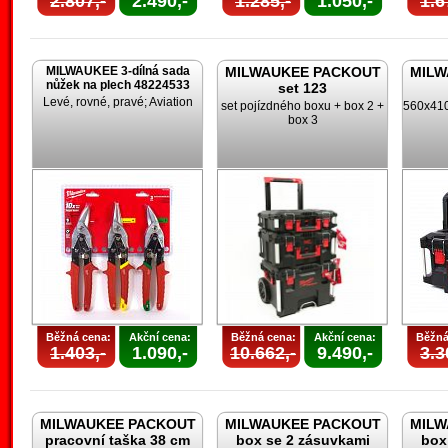
2.807,-
2.490,-
1.285,-
1.050,-
1.6
MILWAUKEE 3-dílná sada
MILWAUKEE PACKOUT
MILW
nůžek na plech 48224533
set 123
Levé, rovné, pravé; Aviation
set pojízdného boxu + box 2 +
560x410
box 3
Běžná cena:
Akční cena:
Běžná cena:
Akční cena:
Běžná
1.403,-
1.090,-
10.662,-
9.490,-
3.3
MILWAUKEE PACKOUT
MILWAUKEE PACKOUT
MILW
pracovní taška 38 cm
box se 2 zásuvkami
box