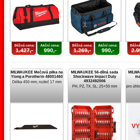
Běžná cena:
Akční cena:
Běžná cena:
Akční cena:
Běžná
1.427,-
990,-
1.269,-
990,-
2.9
MILWAUKEE Mečová pilka na
MILWAUKEE 56-dílná sada
MILWA
Ytong a Porotherm 48001460
Shockwave Impact Duty
ma
4932492006
Délka 450 mm; rozteč 17 mm
PH, PZ, TX, SL; 25+50 mm
pro úhl
V