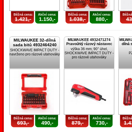
Běžná cena:
Akční cena:
Běžná cena:
Akční cena:
Běžná
1.421,-
1.150,-
1.038,-
880,-
43
MILWAUKEE 32-dílná
MILWAUKEE 4932471274
MILWAU
Pravoúhlý rázový nástavec
dílná 
sada bitů 4932464240
výška 36 mm; 90° úhel,
SHOCKWAVE IMPACT DUTY -
SHOCKWAVE IMPACT DUTY -
PZ
navrženo pro rázové utahováky
pro rázové utahováky
Běžná cena:
Akční cena:
Běžná cena:
Akční cena:
Běžná
693,-
490,-
879,-
730,-
1.4