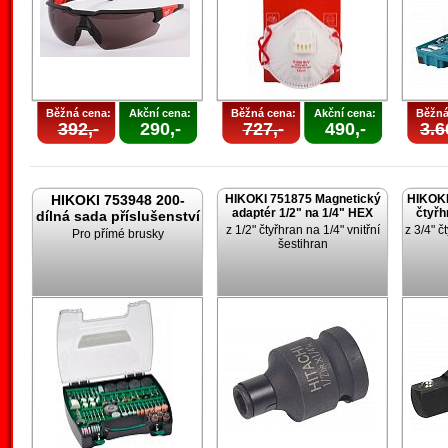
Běžná cena:
Akční cena:
Běžná cena:
Akční cena:
Běžná
392,-
290,-
727,-
490,-
3.6
HIKOKI 753948 200-
HIKOKI 751875 Magnetický
HIKOKI
adaptér 1/2" na 1/4" HEX
čtyřh
dílná sada příslušenství
z 1/2" čtyřhran na 1/4" vnitřní
z 3/4" č
Pro přímé brusky
šestihran