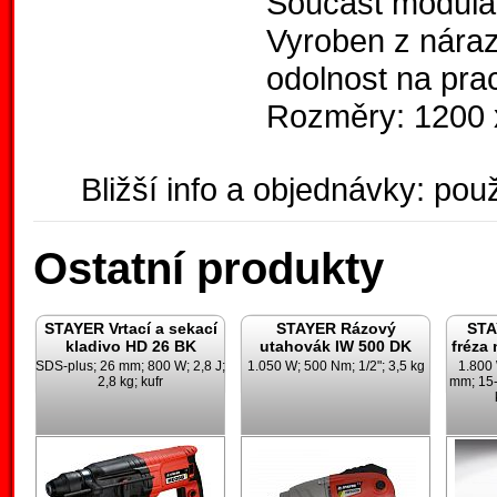
Součást modul
Vyroben z náraz
odolnost na prac
Rozměry: 1200 
Bližší info a objednávky: použ
Ostatní produkty
STAYER Vrtací a sekací
STAYER Rázový
STA
kladivo HD 26 BK
utahovák IW 500 DK
fréza
SDS-plus; 26 mm; 800 W; 2,8 J;
1.050 W; 500 Nm; 1/2"; 3,5 kg
1.800
2,8 kg; kufr
mm; 15-