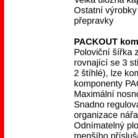
Ostatní výrobk
přepravky
PACKOUT komp
Poloviční šířka
rovnající se 3 
2 štíhlé), lze 
komponenty 
Maximální nosn
Snadno regulova
organizace nářad
Odnímatelný plo
menšího přísluš