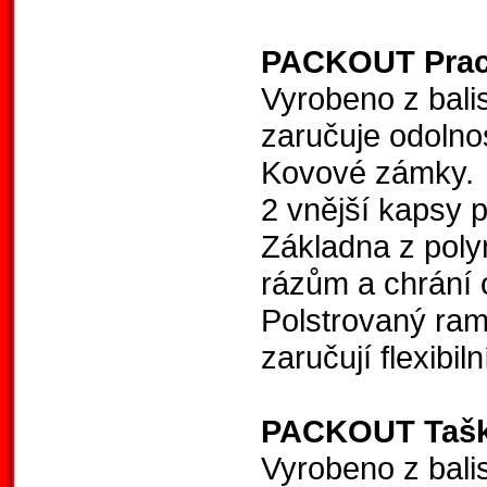
PACKOUT Praco
Vyrobeno z bali
zaručuje odolnos
Kovové zámky.
2 vnější kapsy p
Základna z poly
rázům a chrání 
Polstrovaný rame
zaručují flexibil
PACKOUT Taška
Vyrobeno z balis