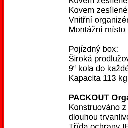
Kovem zesílené 
Kovem zesílené 
Vnitřní organizé
Montážní míst
Pojízdný box:
Široká prodlužov
9“ kola do každ
Kapacita 113 kg
PACKOUT Orga
Konstruováno z
dlouhou trvanliv
Třída ochrany IP