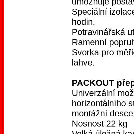
umožňuje posta
Speciální izola
hodin.
Potravinářská u
Ramenní popruh
Svorka pro měři
lahve.
PACKOUT přep
Univerzální možn
horizontálního
montážní des
Nosnost 22 kg
Velká úložná ka