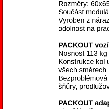
Rozměry: 60x6
Součást modul
Vyroben z náraz
odolnost na prac
PACKOUT vozí
Nosnost 113 kg
Konstrukce kol
všech směrech
Bezproblémová j
šňůry, prodlužo
PACKOUT adap