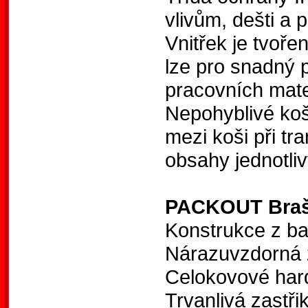
vlivům, dešti a
Vnitřek je tvoře
lze pro snadný 
pracovních mate
Nepohyblivé koš
mezi koši při tr
obsahy jednotli
PACKOUT Brašn
Konstrukce z ba
Nárazuvzdorná 
Celokovové har
Trvanlivá zastři