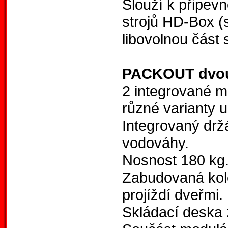
Slouží k připev
strojů HD-Box (
libovolnou čá
PACKOUT dvouk
2 integrované 
různé varianty u
Integrovaný drž
vodováhy.
Nosnost 180 kg
Zabudovaná kol
projíždí dveřmi.
Skládací deska 