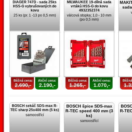
DIAGER 747D - sada 25ks
MILWAUKEE 19-dílná sada
MAKIT
HSS-G vybrušovaných do
vrtáků HSS-G do kovu
sada
kovu
4932352374
25 ks (pr. 1 -13 po 0,5 mm)
válcová stopka; 1,0 - 10 mm
(po 0,5 mm)
Běžná cena:
Akční cena:
Běžná cena:
Akční cena:
Běžná
2.690,-
2.190,-
1.265,-
1.070,-
1.3
BOSCH sekáč SDS-max R-
BOSCH špice SDS-max
BOSC
TEC sharp 25x400 mm (5 ks)
R-TEC speed 400 mm (3
R-TEC
samoostřící
ks)
samoostřící