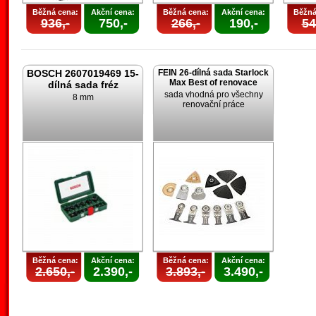
Běžná cena:
Akční cena:
Běžná cena:
Akční cena:
Běžná
936,-
750,-
266,-
190,-
54
BOSCH 2607019469 15-
FEIN 26-dílná sada Starlock
Max Best of renovace
dílná sada fréz
sada vhodná pro všechny
8 mm
renovační práce
Běžná cena:
Akční cena:
Běžná cena:
Akční cena:
2.650,-
2.390,-
3.893,-
3.490,-