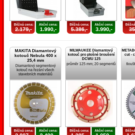
Běžná cena:
Akční cena:
Běžná cena:
Akční cena:
Běžná
2.179,-
1.990,-
5.386,-
3.990,-
35
MAKITA Diamantový
MILWAUKEE Diamantový
METABO 
kotouč pro plošné broušení
cut - 
kotouč Nebula 400 x
DCWU 125
25,4 mm
průměr 125 mm; 20 segmentů
tlouš
Diamantový segmentový
kotouč na řezání všech
stavebních materiálů
Běžná cena:
Akční cena:
Běžná cena:
Akční cena:
Běžná