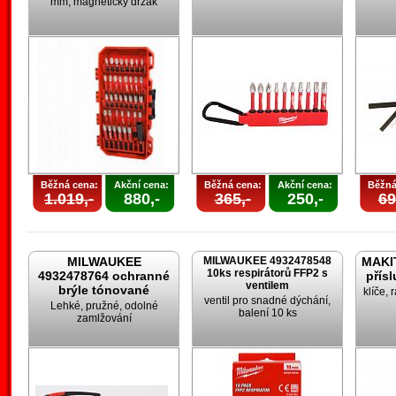
mm, magnetický držák
Běžná cena:
Akční cena:
Běžná cena:
Akční cena:
Běžná
1.019,-
880,-
365,-
250,-
69
MILWAUKEE
MILWAUKEE 4932478548
MAKIT
10ks respirátorů FFP2 s
4932478764 ochranné
přís
ventilem
brýle tónované
klíče, 
ventil pro snadné dýchání,
Lehké, pružné, odolné
balení 10 ks
zamlžování