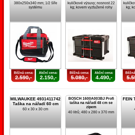
380x250x340 mm; 1/2 šíře
kuličkové výsuvy; nosnost 22
kuličk
systému
kg; kovem vyztužené rohy
kg; k
Běžná cena:
Akční cena:
Běžná cena:
Akční cena:
Běžná
2.590,-
2.150,-
5.080,-
4.490,-
5.5
MILWAUKEE 4931411742
BOSCH 1600A003BJ Profi
FEIN 
taška na nářadí 48 cm se
Taška na nářadí 60 cm
zipem
60 x 30 x 30 cm
40 litrů; 480 x 280 x 370 mm