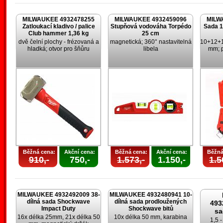
MILWAUKEE 4932478255
MILWAUKEE 4932459096
MILW
Zatloukací kladivo / palice
Stupňová vodováha Torpédo
Sada 1
Club hammer 1,36 kg
25 cm
dvě čelní plochy - frézovaná a
magnetická; 360° nastavitelná
10+12+
hladká; otvor pro šňůru
libela
mm; p
Běžná cena:
Akční cena:
Běžná cena:
Akční cena:
Běžná
910,-
750,-
1.573,-
1.150,-
1.5
MILWAUKEE 4932492009 38-
MILWAUKEE 4932480941 10-
dílná sada Shockwave
dílná sada prodloužených
493
Impact Duty
Shockwave bitů
sa
16x délka 25mm, 21x délka 50
10x délka 50 mm, karabina
1,5 