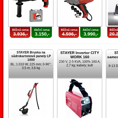
Běžná cena:
Akční cena:
Běžná cena:
Akční cena:
Běžná
3.936,-
3.150,-
4.596,-
3.990,-
20.2
STAYER Bruska na
STAYER Invertor CITY
S
sádrokartonové panely LP
WORK 160
samos
1000
230 V; 2-5 KVA; 100% 160 A;
BL; 1.010 W; 225 mm; 0-90°;
2,7 kg; kabely; kufr
9-13 D
3,5 m; 3,6 kg