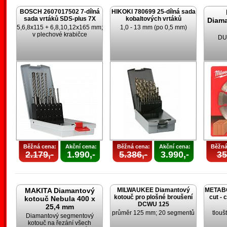
BOSCH 2607017502 7-dílná
HIKOKI 780699 25-dílná sada
sada vrtáků SDS-plus 7X
kobaltových vrtáků
Diam
5,6,8x115 + 6,8,10,12x165 mm;
1,0 - 13 mm (po 0,5 mm)
v plechové krabičce
DU
Běžná cena:
Akční cena:
Běžná cena:
Akční cena:
Běžná
2.179,-
1.990,-
5.386,-
3.990,-
35
MAKITA Diamantový
MILWAUKEE Diamantový
METABO 
kotouč pro plošné broušení
cut - 
kotouč Nebula 400 x
DCWU 125
25,4 mm
průměr 125 mm; 20 segmentů
tlouš
Diamantový segmentový
kotouč na řezání všech