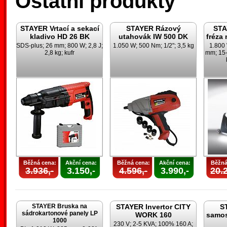
Ostatní produkty
STAYER Vrtací a sekací
STAYER Rázový
STA
kladivo HD 26 BK
utahovák IW 500 DK
fréza
SDS-plus; 26 mm; 800 W; 2,8 J;
1.050 W; 500 Nm; 1/2"; 3,5 kg
1.800
2,8 kg; kufr
mm; 15-
Běžná cena:
Akční cena:
Běžná cena:
Akční cena:
Běžná
3.936,-
3.150,-
4.596,-
3.990,-
20.2
STAYER Bruska na
STAYER Invertor CITY
S
sádrokartonové panely LP
WORK 160
samos
1000
230 V; 2-5 KVA; 100% 160 A;