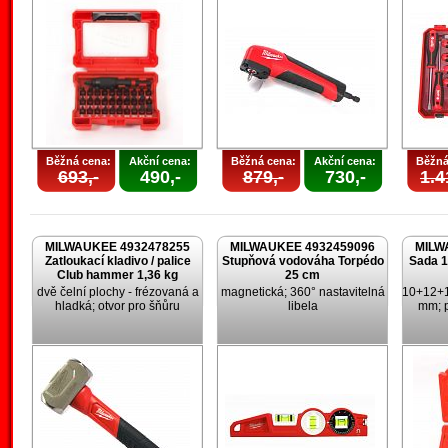
Běžná cena:
Akční cena:
Běžná cena:
Akční cena:
Běžná
693,-
490,-
879,-
730,-
1.4
MILWAUKEE 4932478255
MILWAUKEE 4932459096
MILW
Zatloukací kladivo / palice
Stupňová vodováha Torpédo
Sada 1
Club hammer 1,36 kg
25 cm
dvě čelní plochy - frézovaná a
magnetická; 360° nastavitelná
10+12+
hladká; otvor pro šňůru
libela
mm; p