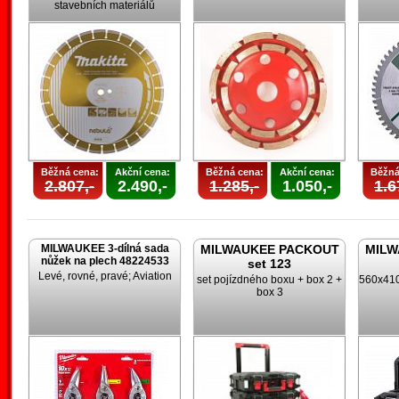
stavebních materiálů
Běžná cena:
Akční cena:
Běžná cena:
Akční cena:
Běžná
2.807,-
2.490,-
1.285,-
1.050,-
1.6
MILWAUKEE 3-dílná sada
MILWAUKEE PACKOUT
MILW
nůžek na plech 48224533
set 123
Levé, rovné, pravé; Aviation
set pojízdného boxu + box 2 +
560x410
box 3