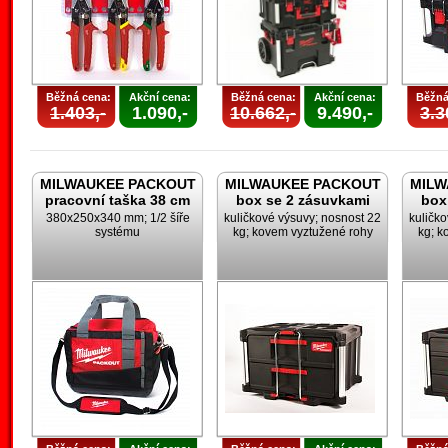
Běžná cena:
Akční cena:
Běžná cena:
Akční cena:
Běžná
1.403,-
1.090,-
10.662,-
9.490,-
3.3
MILWAUKEE PACKOUT
MILWAUKEE PACKOUT
MILW
pracovní taška 38 cm
box se 2 zásuvkami
box
380x250x340 mm; 1/2 šíře
kuličkové výsuvy; nosnost 22
kuličk
systému
kg; kovem vyztužené rohy
kg; k