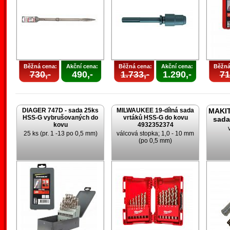
Běžná cena:
Akční cena:
Běžná cena:
Akční cena:
Běžná
730,-
490,-
1.733,-
1.290,-
71
DIAGER 747D - sada 25ks
MILWAUKEE 19-dílná sada
MAKIT
HSS-G vybrušovaných do
vrtáků HSS-G do kovu
sada
kovu
4932352374
25 ks (pr. 1 -13 po 0,5 mm)
válcová stopka; 1,0 - 10 mm
(po 0,5 mm)