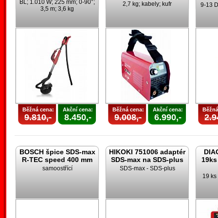
BL; 1.010 W; 225 mm; 0-90°;
2,7 kg; kabely; kufr
9-13 D
3,5 m; 3,6 kg
Běžná cena:
Akční cena:
Běžná cena:
Akční cena:
Běžná
9.810,-
8.450,-
9.008,-
6.990,-
2.9
BOSCH špice SDS-max
HIKOKI 751006 adaptér
DIA
R-TEC speed 400 mm
SDS-max na SDS-plus
19ks
samoostřící
SDS-max - SDS-plus
19 ks 