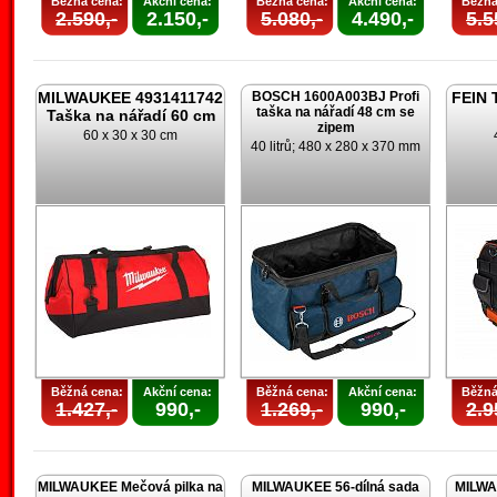
Běžná cena:
Akční cena:
Běžná cena:
Akční cena:
Běžná
2.590,-
2.150,-
5.080,-
4.490,-
5.5
MILWAUKEE 4931411742
BOSCH 1600A003BJ Profi
FEIN 
taška na nářadí 48 cm se
Taška na nářadí 60 cm
zipem
60 x 30 x 30 cm
40 litrů; 480 x 280 x 370 mm
Běžná cena:
Akční cena:
Běžná cena:
Akční cena:
Běžná
1.427,-
990,-
1.269,-
990,-
2.9
MILWAUKEE Mečová pilka na
MILWAUKEE 56-dílná sada
MILWA