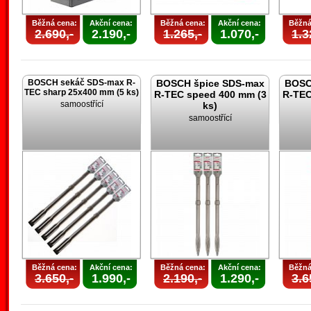
Běžná cena:
Akční cena:
Běžná cena:
Akční cena:
Běžná
2.690,-
2.190,-
1.265,-
1.070,-
1.3
BOSCH sekáč SDS-max R-
BOSCH špice SDS-max
BOSC
TEC sharp 25x400 mm (5 ks)
R-TEC speed 400 mm (3
R-TEC
samoostřící
ks)
samoostřící
Běžná cena:
Akční cena:
Běžná cena:
Akční cena:
Běžná
3.650,-
1.990,-
2.190,-
1.290,-
3.6