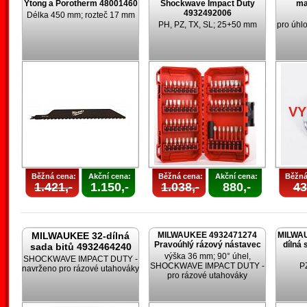
Ytong a Porotherm 48001460
Shockwave Impact Duty
ma
4932492006
Délka 450 mm; rozteč 17 mm
PH, PZ, TX, SL; 25+50 mm
pro úhl
V
Běžná cena:
Akční cena:
Běžná cena:
Akční cena:
Běžná
1.421,-
1.150,-
1.038,-
880,-
43
MILWAUKEE 32-dílná
MILWAUKEE 4932471274
MILWAU
Pravoúhlý rázový nástavec
dílná 
sada bitů 4932464240
výška 36 mm; 90° úhel,
SHOCKWAVE IMPACT DUTY -
SHOCKWAVE IMPACT DUTY -
PZ
navrženo pro rázové utahováky
pro rázové utahováky