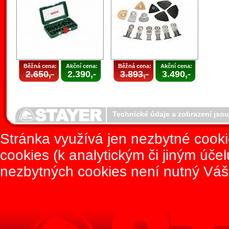
Běžná cena:
Akční cena:
Běžná cena:
Akční cena:
2.650,-
2.390,-
3.893,-
3.490,-
Technické údaje a zobrazení jso
Stránka využívá jen nezbytné cook
cookies (k analytickým či jiným úče
nezbytných cookies není nutný Váš