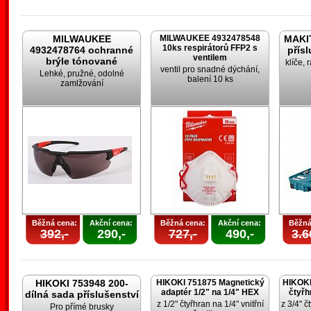
MILWAUKEE
MILWAUKEE 4932478548
MAKIT
10ks respirátorů FFP2 s
4932478764 ochranné
přís
ventilem
brýle tónované
klíče, 
ventil pro snadné dýchání,
Lehké, pružné, odolné
balení 10 ks
zamlžování
Běžná cena:
Akční cena:
Běžná cena:
Akční cena:
Běžná
392,-
290,-
727,-
490,-
3.6
HIKOKI 753948 200-
HIKOKI 751875 Magnetický
HIKOKI
adaptér 1/2" na 1/4" HEX
čtyřh
dílná sada příslušenství
z 1/2" čtyřhran na 1/4" vnitřní
z 3/4" č
Pro přímé brusky