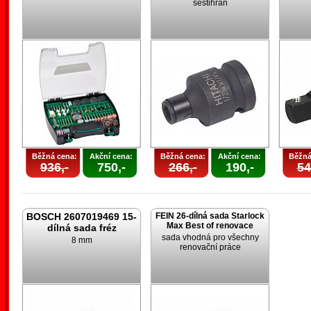
šestihran
Běžná cena:
Akční cena:
Běžná cena:
Akční cena:
Běžná
936,-
750,-
266,-
190,-
54
BOSCH 2607019469 15-
FEIN 26-dílná sada Starlock
Max Best of renovace
dílná sada fréz
sada vhodná pro všechny
8 mm
renovační práce