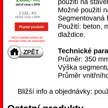
použití na stave
akční cena s DPH
Možné použití n
2.122,- Kč
Segmentovaná hr
běžná cena s DPH
Použití: beton, 
Poptat produkt
dlaždice.
Akční nabídka platná do
odvolání nebo do vyprodání.
Technické par
Průměr: 350 m
Výška segment
Průměr vnitřníh
Bližší info a objednávky: použ