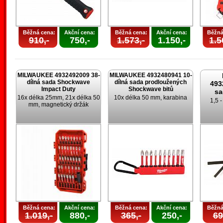
Běžná cena:
Akční cena:
Běžná cena:
Akční cena:
Běžná
910,-
750,-
1.573,-
1.150,-
1.5
MILWAUKEE 4932492009 38-
MILWAUKEE 4932480941 10-
dílná sada Shockwave
dílná sada prodloužených
493
Impact Duty
Shockwave bitů
sa
16x délka 25mm, 21x délka 50
10x délka 50 mm, karabina
1,5 
mm, magnetický držák
Běžná cena:
Akční cena:
Běžná cena:
Akční cena:
Běžná
1.019,-
880,-
365,-
250,-
69